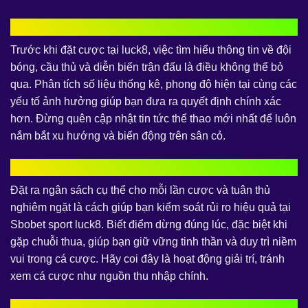
Nghiên cứu kỹ càng
Trước khi đặt cược tại luck8, việc tìm hiểu thông tin về đội
bóng, cầu thủ và diễn biến trận đấu là điều không thể bỏ
qua. Phân tích số liệu thống kê, phong độ hiện tại cùng các
yếu tố ảnh hưởng giúp bạn đưa ra quyết định chính xác
hơn. Đừng quên cập nhật tin tức thể thao mới nhất để luôn
nắm bắt xu hướng và biến động trên sân cỏ.
Quản lý tài chính thông minh
Đặt ra ngân sách cụ thể cho mỗi lần cược và tuân thủ
nghiêm ngặt là cách giúp bạn kiểm soát rủi ro hiệu quả tại
Sbobet sport luck8. Biết điểm dừng đúng lúc, đặc biệt khi
gặp chuỗi thua, giúp bạn giữ vững tinh thần và duy trì niềm
vui trong cá cược. Hãy coi đây là hoạt động giải trí, tránh
xem cá cược như nguồn thu nhập chính.
Chiến thuật cá cược đa dạng