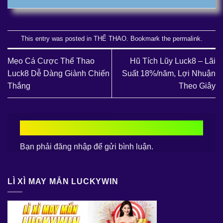
This entry was posted in
THỂ THAO
. Bookmark the
permalink
.
Mẹo Cá Cược Thể Thao
Hũ Tích Lũy Luck8 – Lãi
Luck8 Dễ Dàng Giành Chiến
Suất 18%/năm, Lợi Nhuận
Thắng
Theo Giây
Để lại một bình luận
Bạn phải
đăng nhập
để gửi bình luận.
LÌ XÌ MAY MẮN LUCKYWIN