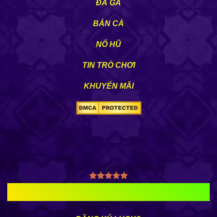
ĐÁ GÀ
BẮN CÁ
NỔ HŨ
TIN TRÒ CHƠI
KHUYẾN MÃI
Chỉ Dẫn