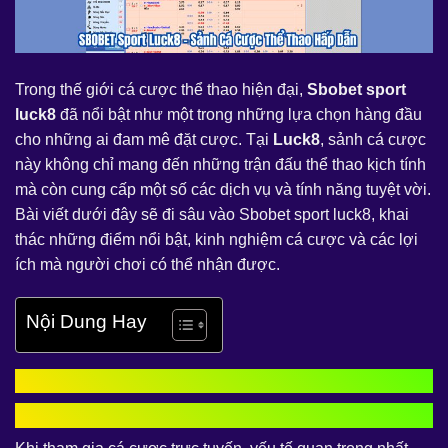
Trong thế giới cá cược thể thao hiện đại,
Sbobet sport
luck8
đã nổi bật như một trong những lựa chọn hàng đầu
cho những ai đam mê đặt cược. Tại
Luck8
, sảnh cá cược
này không chỉ mang đến những trận đấu thể thao kịch tính
mà còn cung cấp một số các dịch vụ và tính năng tuyệt vời.
Bài viết dưới đây sẽ đi sâu vào Sbobet sport luck8, khai
thác những điểm nổi bật, kinh nghiệm cá cược và các lợi
ích mà người chơi có thể nhận được.
Nội Dung Hay
Tại sao nên chọn Sbobet sport luck8?
Độ tin cậy và uy tín hàng đầu tại Sbobet sport Luck8