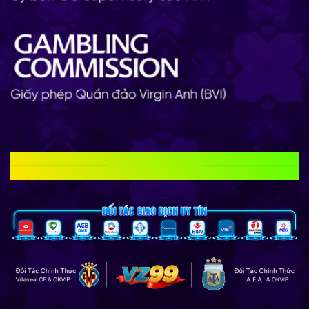
ĐỐI TÁC