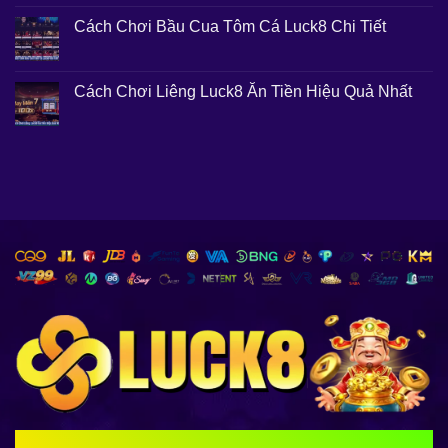
Cách Chơi Bầu Cua Tôm Cá Luck8 Chi Tiết
Cách Chơi Liêng Luck8 Ăn Tiền Hiệu Quả Nhất