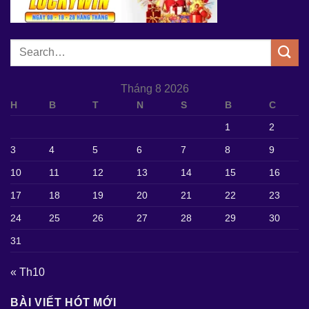
Tháng 8 2026
H
B
T
N
S
B
C
1
2
3
4
5
6
7
8
9
10
11
12
13
14
15
16
17
18
19
20
21
22
23
24
25
26
27
28
29
30
31
« Th10
BÀI VIẾT HÓT MỚI