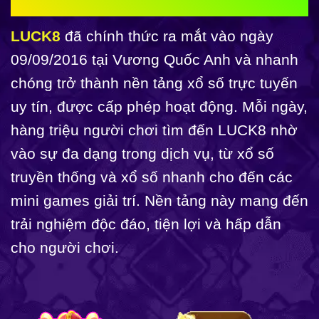
Mở đầu
LUCK8
đã chính thức ra mắt vào ngày
09/09/2016 tại Vương Quốc Anh và nhanh
chóng trở thành nền tảng xổ số trực tuyến
uy tín, được cấp phép hoạt động. Mỗi ngày,
hàng triệu người chơi tìm đến LUCK8 nhờ
vào sự đa dạng trong dịch vụ, từ xổ số
truyền thống và xổ số nhanh cho đến các
mini games giải trí. Nền tảng này mang đến
trải nghiệm độc đáo, tiện lợi và hấp dẫn
cho người chơi.