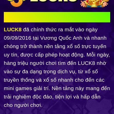
Mở đầu
LUCK8
đã chính thức ra mắt vào ngày
09/09/2016 tại Vương Quốc Anh và nhanh
chóng trở thành nền tảng xổ số trực tuyến
uy tín, được cấp phép hoạt động. Mỗi ngày,
hàng triệu người chơi tìm đến LUCK8 nhờ
vào sự đa dạng trong dịch vụ, từ xổ số
truyền thống và xổ số nhanh cho đến các
mini games giải trí. Nền tảng này mang đến
trải nghiệm độc đáo, tiện lợi và hấp dẫn
cho người chơi.