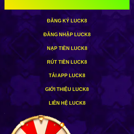
Chỉ Dẫn
ĐĂNG KÝ LUCK8
ĐĂNG NHẬP LUCK8
NẠP TIỀN LUCK8
RÚT TIỀN LUCK8
TẢI APP LUCK8
GIỚI THIỆU LUCK8
LIÊN HỆ LUCK8