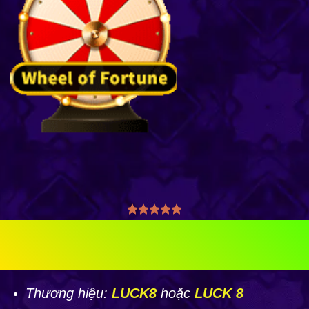
THƯƠNG HIỆU
Thương hiệu:
LUCK8
hoặc
LUCK 8