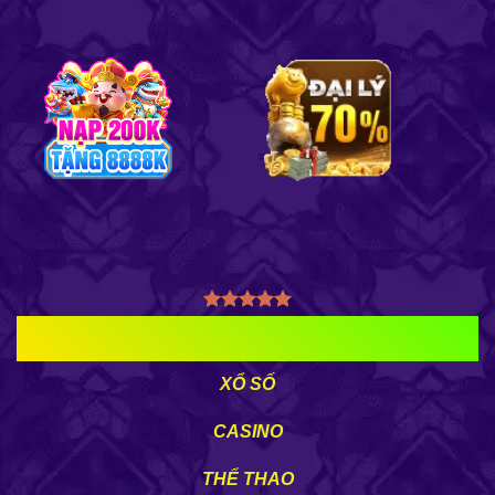
Games
XỔ SỐ
CASINO
THỂ THAO