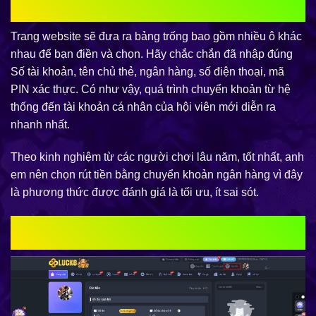
hình
Trang website sẽ đưa ra bảng trống bao gồm nhiều ô khác
nhau để bạn điền và chọn. Hãy chắc chắn đã nhập đúng
Số tài khoản, tên chủ thẻ, ngân hàng, số điện thoại, mã
PIN xác thực. Có như vậy, quá trình chuyển khoản từ hệ
thống đến tài khoản cá nhân của hội viên mới diễn ra
nhanh nhất.
Theo kinh nghiệm từ các người chơi lâu năm, tốt nhất, anh
em nên chọn rút tiền bằng chuyển khoản ngân hàng vì đây
là phương thức được đánh giá là tối ưu, ít sai sót.
Lưu ý khi rút tiền bet thủ nào cũng phải nhớ
kĩ