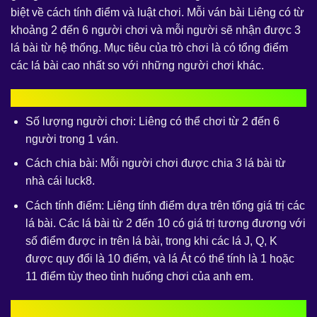
biệt về cách tính điểm và luật chơi. Mỗi ván bài Liêng có từ
khoảng 2 đến 6 người chơi và mỗi người sẽ nhận được 3
lá bài từ hệ thống. Mục tiêu của trò chơi là có tổng điểm
các lá bài cao nhất so với những người chơi khác.
Cách chơi liêng luck8 cơ bản
Số lượng người chơi: Liêng có thể chơi từ 2 đến 6
người trong 1 ván.
Cách chia bài: Mỗi người chơi được chia 3 lá bài từ
nhà cái luck8.
Cách tính điểm: Liêng tính điểm dựa trên tổng giá trị các
lá bài. Các lá bài từ 2 đến 10 có giá trị tương đương với
số điểm được in trên lá bài, trong khi các lá J, Q, K
được quy đổi là 10 điểm, và lá Át có thể tính là 1 hoặc
11 điểm tùy theo tình huống chơi của anh em.
Cách chơi liêng luck8 cho người mới