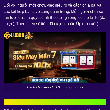
Đối với người mới chơi, việc hiểu rõ về cách chia bài và
các kết hợp bài là vô cùng quan trọng. Mỗi người chơi sẽ
lần lượt đưa ra quyết định theo từng vòng, có thể là Tố (đặt
cược), Theo (theo số tiền đã cược), hoặc Úp (bỏ cuộc).
Cách chơi liêng luck8 cho người mới
Những cách chơi liêng luck8 hiệu quả