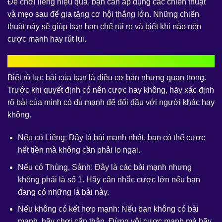
Để chơi liêng hiệu quả, bạn cần áp dụng các chiến thuật
và mẹo sau để gia tăng cơ hội thắng lớn. Những chiến
thuật này sẽ giúp bạn hạn chế rủi ro và biết khi nào nên
cược mạnh hay rút lui.
Hiểu rõ lực bài mạnh yếu
Biết rõ lực bài của bạn là điều cơ bản nhưng quan trọng.
Trước khi quyết định có nên cược hay không, hãy xác định
rõ bài của mình có đủ mạnh để đối đầu với người khác hay
không.
Nếu có Liêng: Đây là bài mạnh nhất, bạn có thể cược
hết tiền mà không cần phải lo ngại.
Nếu có Thùng, Sảnh: Đây là các bài mạnh nhưng
không phải là số 1. Hãy cân nhắc cược lớn nếu bạn
đang có những lá bài này.
Nếu không có kết hợp mạnh: Nếu bạn không có bài
mạnh, hãy chơi cẩn thận. Đừng vội cược mạnh mà hãy