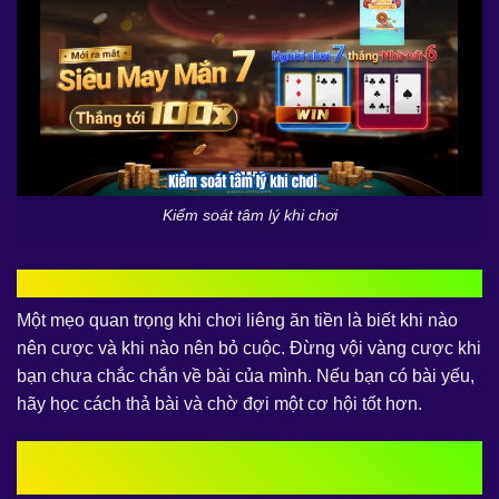
Kiểm soát tâm lý khi chơi
Lựa chọn thời điểm cược thông minh tại Luck8
Một mẹo quan trọng khi chơi liêng ăn tiền là biết khi nào
nên cược và khi nào nên bỏ cuộc. Đừng vội vàng cược khi
bạn chưa chắc chắn về bài của mình. Nếu bạn có bài yếu,
hãy học cách thả bài và chờ đợi một cơ hội tốt hơn.
Các mẹo cách chơi liêng Luck8 dành cho
người mới