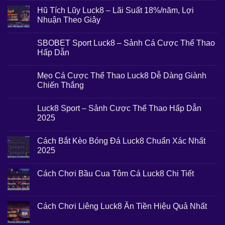
tại Luck8
online
Bạn
–
Nên
Trò
Tân Thủ Đón Thưởng Khủng Luck8 – Nhận Ngay
Biết
chơi
68.888.000 VNĐ
săn
cá
Đặt Cược Không Sợ Thua – Luck8 Cứu Trợ Đến
hấp
60 Triệu!
dẫn
hàng
đầu
Ưu Đãi Nạp Tiền Bằng USDT – Nhanh, An Toàn,
tại
Cực Đã Tại Luck8
Việt
Nam
Hũ Tích Lũy Luck8 – Lãi Suất 18%/năm, Lợi
Nhuận Theo Giây
SBOBET Sport Luck8 – Sảnh Cá Cược Thể Thao
Hấp Dẫn
Mẹo Cá Cược Thể Thao Luck8 Dễ Dàng Giành
Chiến Thắng
Luck8 Sport – Sảnh Cược Thể Thao Hấp Dẫn