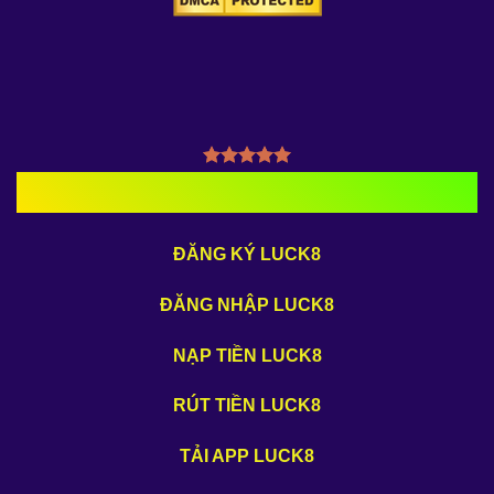
ĐÁ GÀ
BẮN CÁ
NỔ HŨ
TIN TRÒ CHƠI
KHUYẾN MÃI
Chỉ Dẫn