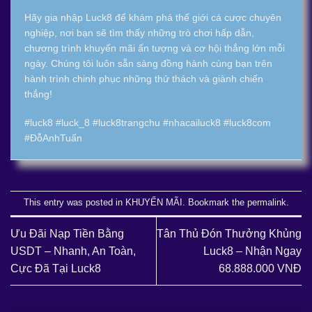
Hãy gia nhập Luck8 để khám phá thế giới cá cược chuyên
nghiệp, nơi bạn sẽ tìm thấy những trò chơi hấp dẫn,
chương trình khuyến mãi ấn tượng và cơ hội thắng lớn mỗi
ngày. Chúng tôi luôn sẵn sàng đồng hành cùng bạn trên
hành trình chinh phục những thử thách và giành chiến
thắng!
#luck8 #luck_8 #luck8trangchu #nhacailuck8 #luck8com
#ĐỗAnhTuấn
This entry was posted in
KHUYẾN MÃI
. Bookmark the
permalink
.
Ưu Đãi Nạp Tiền Bằng
Tân Thủ Đón Thưởng Khủng
USDT – Nhanh, An Toàn,
Luck8 – Nhận Ngay
Cực Đã Tại Luck8
68.888.000 VNĐ