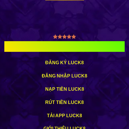
Chỉ Dẫn
ĐĂNG KÝ LUCK8
ĐĂNG NHẬP LUCK8
NẠP TIỀN LUCK8
RÚT TIỀN LUCK8
TẢI APP LUCK8
GIỚI THIỆU LUCK8