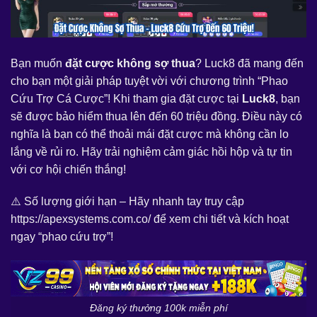
Bạn muốn
đặt cược không sợ thua
? Luck8 đã mang đến
cho bạn một giải pháp tuyệt vời với chương trình “Phao
Cứu Trợ Cá Cược”! Khi tham gia đặt cược tại
Luck8
, bạn
sẽ được bảo hiểm thua lên đến 60 triệu đồng. Điều này có
nghĩa là bạn có thể thoải mái đặt cược mà không cần lo
lắng về rủi ro. Hãy trải nghiệm cảm giác hồi hộp và tự tin
với cơ hội chiến thắng!
⚠️ Số lượng giới hạn – Hãy nhanh tay truy cập
https://apexsystems.com.co/
để xem chi tiết và kích hoạt
ngay “phao cứu trợ”!
Đăng ký thưởng 100k miễn phí