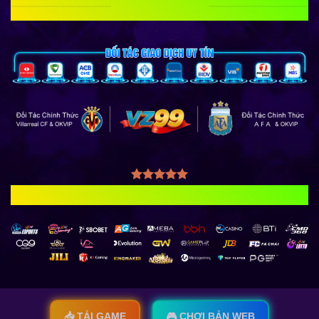
ĐỐI TÁC
CÁC NHÀ CUNG CẤP GAME UY TÍN
📥 TẢI GAME
🎮 CHƠI BẢN WEB