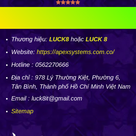
THƯƠNG HIỆU
Thương hiệu:
LUCK8
hoặc
LUCK 8
Website:
https://apexsystems.com.co/
Hotline : 0562270666
Địa chỉ : 978 Lý Thường Kiệt, Phường 6,
Tân Bình, Thành phố Hồ Chí Minh Việt Nam
Email :
luck8it@gmail.com
Sitemap