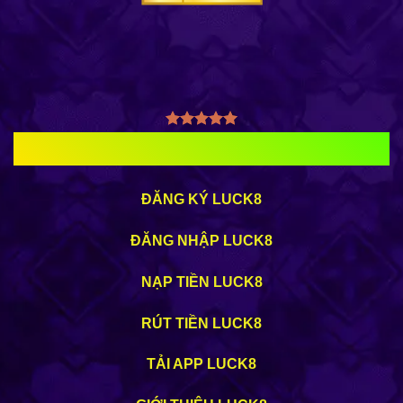
Chỉ Dẫn
ĐĂNG KÝ LUCK8
ĐĂNG NHẬP LUCK8
NẠP TIỀN LUCK8
RÚT TIỀN LUCK8
TẢI APP LUCK8