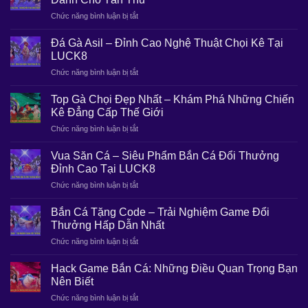
Gà
giới
ở
Chức năng bình luận bị tắt
Chọi
hạn
LUCK8
Thần
Đá
Kê
Đá Gà Asil – Đỉnh Cao Nghệ Thuật Chọi Kê Tại
Gà
Được
LUCK8
Cựa
Bet
ở
Chức năng bình luận bị tắt
Dao
Thủ
Đá
–
Săn
Gà
Hướng
Top Gà Chọi Đẹp Nhất – Khám Phá Những Chiến
Lùng
Asil
Dẫn
Kê Đẳng Cấp Thế Giới
–
Toàn
ở
Chức năng bình luận bị tắt
Đỉnh
Diện
Top
Cao
Dành
Gà
Nghệ
Vua Săn Cá – Siêu Phẩm Bắn Cá Đổi Thưởng
Cho
Chọi
Thuật
Đỉnh Cao Tại LUCK8
Tân
Đẹp
Chọi
Thủ
ở
Chức năng bình luận bị tắt
Nhất
Kê
Vua
–
Tại
Săn
Khám
Bắn Cá Tặng Code – Trải Nghiệm Game Đổi
LUCK8
Cá
Phá
Thưởng Hấp Dẫn Nhất
–
Những
ở
Chức năng bình luận bị tắt
Siêu
Chiến
Bắn
Phẩm
Kê
Cá
Bắn
Hack Game Bắn Cá: Những Điều Quan Trọng Bạn
Đẳng
Tặng
Cá
Nên Biết
Cấp
Code
Đổi
Thế
ở
Chức năng bình luận bị tắt
–
Thưởng
Giới