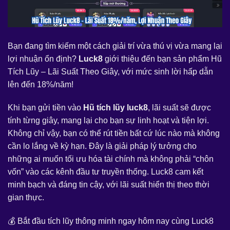
Bạn đang tìm kiếm một cách giải trí vừa thú vị vừa mang lại
lợi nhuận ổn định?
Luck8
giới thiệu đến bạn sản phẩm Hũ
Tích Lũy – Lãi Suất Theo Giây, với mức sinh lời hấp dẫn
lên đến 18%/năm!
Khi bạn gửi tiền vào
Hũ tích lũy luck8
, lãi suất sẽ được
tính từng giây, mang lại cho bạn sự linh hoạt và tiện lợi.
Không chỉ vậy, bạn có thể rút tiền bất cứ lúc nào mà không
cần lo lắng về kỳ hạn. Đây là giải pháp lý tưởng cho
những ai muốn tối ưu hóa tài chính mà không phải “chôn
vốn” vào các kênh đầu tư truyền thống. Luck8 cam kết
minh bạch và đáng tin cậy, với lãi suất hiển thị theo thời
gian thực.
💰 Bắt đầu tích lũy thông minh ngay hôm nay cùng Luck8