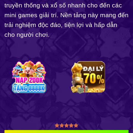
truyền thống và xổ số nhanh cho đến các
mini games giải trí. Nền tảng này mang đến
trải nghiệm độc đáo, tiện lợi và hấp dẫn
cho người chơi.