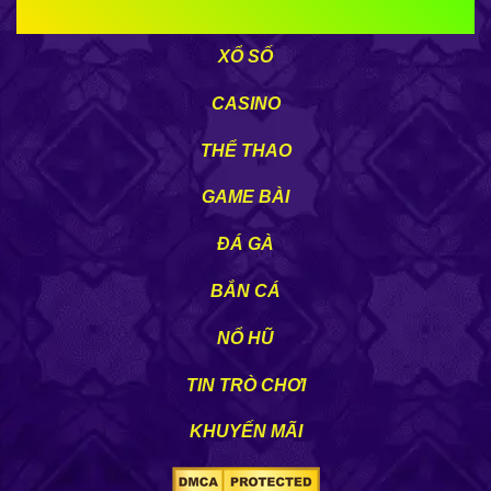
Games
XỔ SỐ
CASINO
THỂ THAO
GAME BÀI
ĐÁ GÀ
BẮN CÁ
NỔ HŨ
TIN TRÒ CHƠI
KHUYẾN MÃI