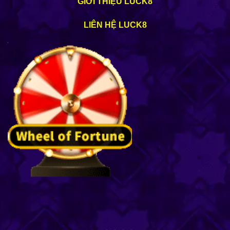
GIỚI THIỆU LUCK8
LIÊN HỆ LUCK8