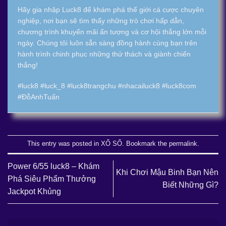
Hãy gia nhập Luck8 để khám phá thế giới cá cược chuyên
nghiệp, nơi bạn sẽ tìm thấy những trò chơi hấp dẫn,
chương trình khuyến mãi ấn tượng và cơ hội thắng lớn mỗi
ngày. Chúng tôi luôn sẵn sàng đồng hành cùng bạn trên
hành trình chinh phục những thử thách và giành chiến
thắng!
#luck8 #luck_8 #luck8trangchu #nhacailuck8 #luck8com
#ĐỗAnhTuấn
This entry was posted in
XỔ SỐ
. Bookmark the
permalink
.
Power 6/55 luck8 – Khám
Khi Chơi Mậu Binh Bạn Nên
Phá Siêu Phẩm Thưởng
Biết Những Gì?
Jackpot Khủng