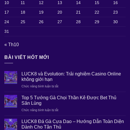
10
11
12
13
14
15
16
17
18
19
20
21
22
23
24
25
26
27
28
29
30
31
« Th10
BÀI VIẾT HÓT MỚI
LUCK8 và Evolution: Trải nghiệm Casino Online
không giới hạn
ở
Chức năng bình luận bị tắt
LUCK8
và
Top 5 Tướng Gà Chọi Thần Kê Được Bet Thủ
Evolution:
Săn Lùng
Trải
ở
Chức năng bình luận bị tắt
nghiệm
Top
Casino
5
Online
LUCK8 Đá Gà Cựa Dao – Hướng Dẫn Toàn Diện
Tướng
không
Dành Cho Tân Thủ
Gà