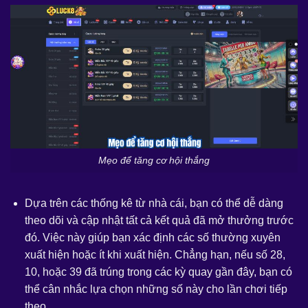
Mẹo để tăng cơ hội thắng
Dựa trên các thống kê từ nhà cái, bạn có thể dễ dàng
theo dõi và cập nhật tất cả kết quả đã mở thưởng trước
đó. Việc này giúp bạn xác định các số thường xuyên
xuất hiện hoặc ít khi xuất hiện. Chẳng hạn, nếu số 28,
10, hoặc 39 đã trúng trong các kỳ quay gần đây, bạn có
thể cân nhắc lựa chọn những số này cho lần chơi tiếp
theo.