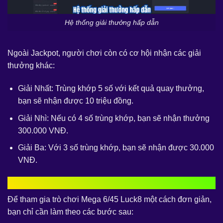
Hệ thống giải thưởng hấp dẫn
Ngoài Jackpot, người chơi còn có cơ hội nhận các giải
thưởng khác:
Giải Nhất: Trùng khớp 5 số với kết quả quay thưởng,
bạn sẽ nhận được 10 triệu đồng.
Giải Nhì: Nếu có 4 số trùng khớp, bạn sẽ nhận thưởng
300.000 VNĐ.
Giải Ba: Với 3 số trùng khớp, bạn sẽ nhận được 30.000
VNĐ.
Hướng dẫn tham gia Mega 6/45 luck8
Để tham gia trò chơi Mega 6/45 Luck8 một cách đơn giản,
bạn chỉ cần làm theo các bước sau: