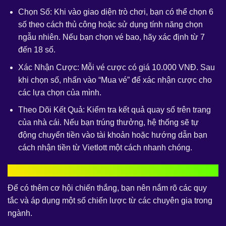
Chọn Số: Khi vào giao diện trò chơi, bạn có thể chọn 6
số theo cách thủ công hoặc sử dụng tính năng chọn
ngẫu nhiên. Nếu bạn chọn vé bao, hãy xác định từ 7
đến 18 số.
Xác Nhận Cược: Mỗi vé cược có giá 10.000 VNĐ. Sau
khi chọn số, nhấn vào “Mua vé” để xác nhận cược cho
các lựa chọn của mình.
Theo Dõi Kết Quả: Kiểm tra kết quả quay số trên trang
của nhà cái. Nếu bạn trúng thưởng, hệ thống sẽ tự
động chuyển tiền vào tài khoản hoặc hướng dẫn bạn
cách nhận tiền từ Vietlott một cách nhanh chóng.
Mẹo để tăng cơ hội thắng
Để có thêm cơ hội chiến thắng, bạn nên nắm rõ các quy
tắc và áp dụng một số chiến lược từ các chuyên gia trong
ngành.